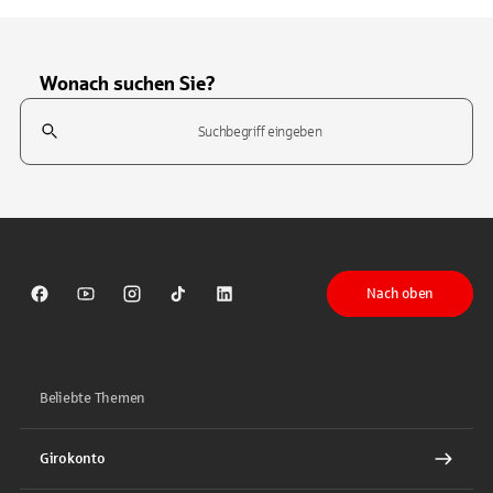
Wonach suchen Sie?
Suchfeld
Tippen Sie, um nach Themen zu suchen. Verwenden Sie die Pfeil-T
Nach oben
Sparkasse auf Facebook
Sparkasse auf Youtube
Sparkasse auf Instagram
Sparkasse auf TikTok
Sparkasse auf LinkedIn
Beliebte Themen
Girokonto