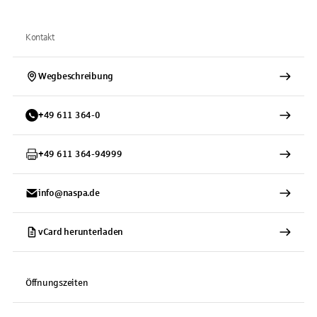
Kontakt
Wegbeschreibung
+
49
611
364-0
+
49
611
364-94999
info@naspa.de
vCard herunterladen
Öffnungszeiten