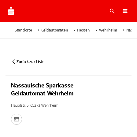
Suche
Navi
Standorte
Geldautomaten
Hessen
Wehrheim
Nassa
Zurück zur Liste
Nassauische Sparkasse
Geldautomat Wehrheim
Hauptstr. 5, 61273 Wehrheim