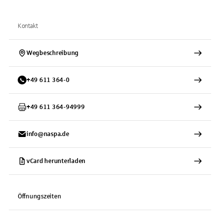
Kontakt
Wegbeschreibung
+
49
611
364-0
+
49
611
364-94999
info@naspa.de
vCard herunterladen
Öffnungszeiten