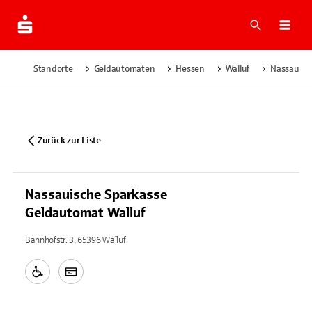
Suche
Navi
Standorte
Geldautomaten
Hessen
Walluf
Nassauisc
Zurück zur Liste
Nassauische Sparkasse
Geldautomat Walluf
Bahnhofstr. 3, 65396 Walluf