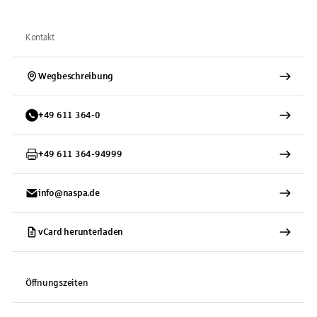
Kontakt
Wegbeschreibung
+
49
611
364-0
+
49
611
364-94999
info@naspa.de
vCard herunterladen
Öffnungszeiten