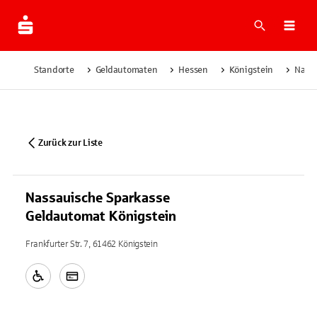
Suche
Navi
Standorte
Geldautomaten
Hessen
Königstein
Nassa
Zurück zur Liste
Nassauische Sparkasse
Geldautomat Königstein
Frankfurter Str. 7, 61462 Königstein