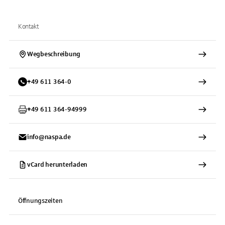
Kontakt
Wegbeschreibung
+
49
611
364-0
+
49
611
364-94999
info@naspa.de
vCard herunterladen
Öffnungszeiten