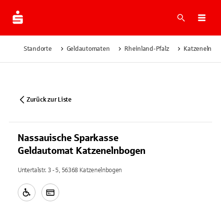
Suche
Navi
Standorte
Geldautomaten
Rheinland-Pfalz
Katzenelnbo
Zurück zur Liste
Nassauische Sparkasse
Geldautomat Katzenelnbogen
Untertalstr. 3 - 5, 56368 Katzenelnbogen