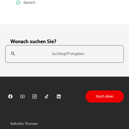
deutsch
Wonach suchen Sie?
Suchfeld
Tippen Sie, um nach Themen zu suchen. Verwenden Sie die Pfeil-T
Nach oben
Sparkasse auf Facebook
Sparkasse auf Youtube
Sparkasse auf Instagram
Sparkasse auf TikTok
Sparkasse auf LinkedIn
Beliebte Themen