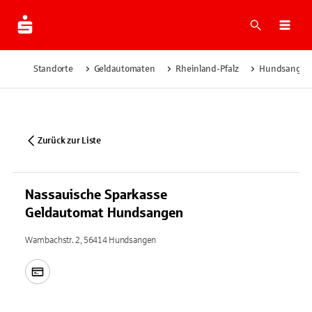
Suche
Navi
Standorte
Geldautomaten
Rheinland-Pfalz
Hundsangen
Zurück zur Liste
Nassauische Sparkasse
Geldautomat Hundsangen
Wambachstr. 2, 56414 Hundsangen