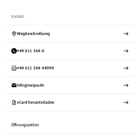
Kontakt
Wegbeschreibung
+
49
611
364-0
+
49
611
364-94999
info@naspa.de
vCard herunterladen
Öffnungszeiten