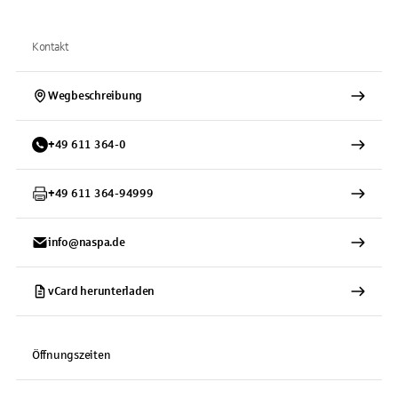
Kontakt
Wegbeschreibung
+
49
611
364-0
+
49
611
364-94999
info@naspa.de
vCard herunterladen
Öffnungszeiten