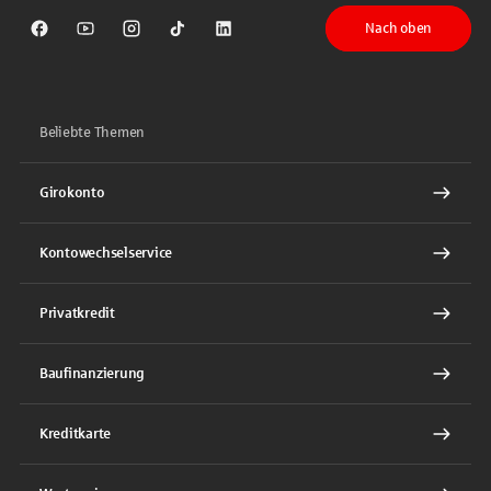
Nach oben
Sparkasse auf Facebook
Sparkasse auf Youtube
Sparkasse auf Instagram
Sparkasse auf TikTok
Sparkasse auf LinkedIn
Beliebte Themen
Girokonto
Kontowechselservice
Privatkredit
Baufinanzierung
Kreditkarte