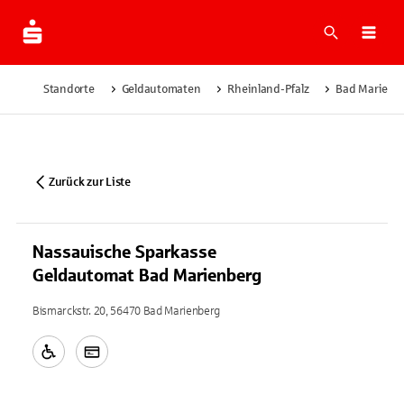
Suche
Navi
Standorte
Geldautomaten
Rheinland-Pfalz
Bad Marienb
Zurück zur Liste
Nassauische Sparkasse
Geldautomat Bad Marienberg
Bismarckstr. 20, 56470 Bad Marienberg