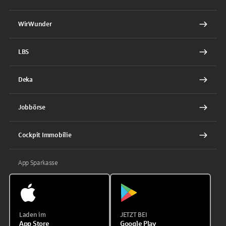
WirWunder
LBS
Deka
Jobbörse
Cockpit Immobilie
App Sparkasse
Laden im
JETZT BEI
App Store
Google Play