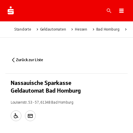
Suche
Navi
Standorte
Geldautomaten
Hessen
Bad Homburg
Na
Zurück zur Liste
Nassauische Sparkasse
Geldautomat Bad Homburg
Louisenstr. 53 - 57, 61348 Bad Homburg