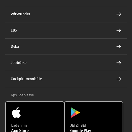
WirWunder
LBS
Deka
Jobbörse
Cockpit Immobilie
App Sparkasse
Laden im
JETZT BEI
App Store
Google Play