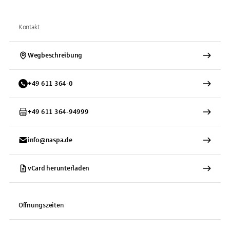
Kontakt
Wegbeschreibung
+
49
611
364-0
+
49
611
364-94999
info@naspa.de
vCard herunterladen
Öffnungszeiten