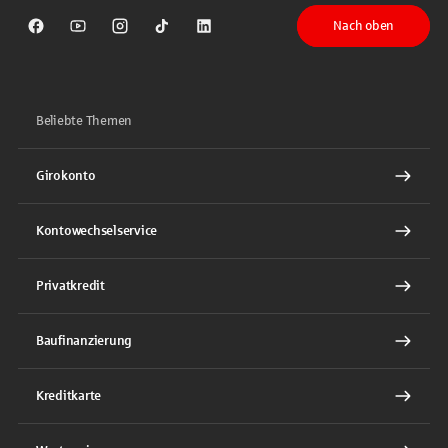
Nach oben
Sparkasse auf Facebook
Sparkasse auf Youtube
Sparkasse auf Instagram
Sparkasse auf TikTok
Sparkasse auf LinkedIn
Beliebte Themen
Girokonto
Kontowechselservice
Privatkredit
Baufinanzierung
Kreditkarte