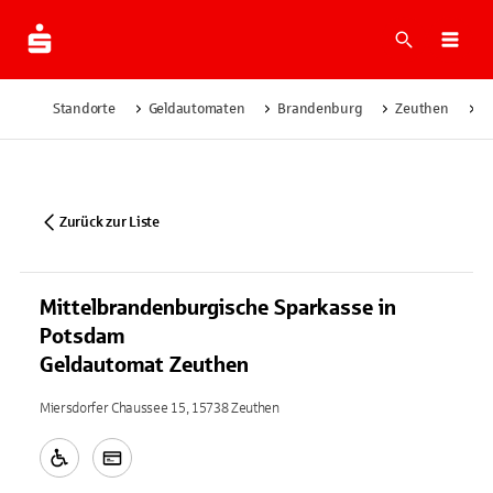
Suche
Navi
Standorte
Geldautomaten
Brandenburg
Zeuthen
M
Zurück zur Liste
Mittelbrandenburgische Sparkasse in
Potsdam
Geldautomat Zeuthen
Miersdorfer Chaussee 15, 15738 Zeuthen