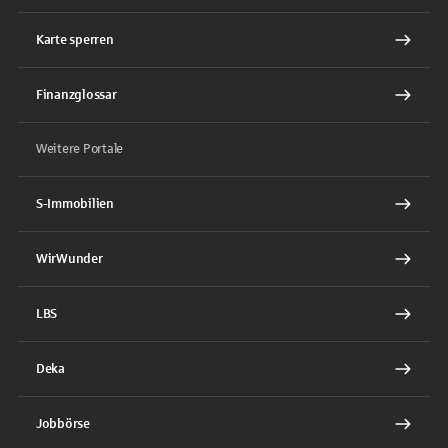
Karte sperren
Finanzglossar
Weitere Portale
S-Immobilien
WirWunder
LBS
Deka
Jobbörse