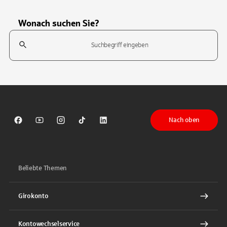
Wonach suchen Sie?
Suchfeld
Tippen Sie, um nach Themen zu suchen. Verwenden Sie die Pfeil-T
Nach oben
Sparkasse auf Facebook
Sparkasse auf Youtube
Sparkasse auf Instagram
Sparkasse auf TikTok
Sparkasse auf LinkedIn
Beliebte Themen
Girokonto
Kontowechselservice