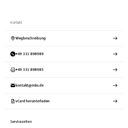
Kontakt
Wegbeschreibung
+
49
331
898989
+
49
331
898985
kontakt@mbs.de
vCard herunterladen
Servicezeiten