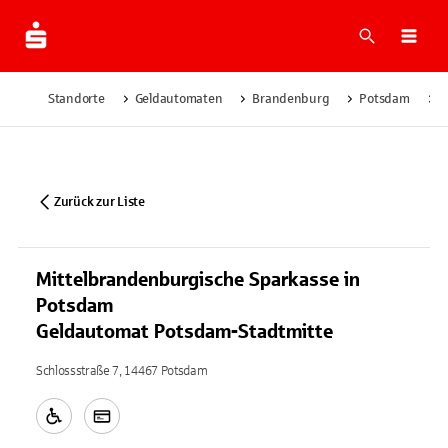
Suche
Navi
Standorte
Geldautomaten
Brandenburg
Potsdam
M
Zurück zur Liste
Mittelbrandenburgische Sparkasse in
Potsdam
Geldautomat Potsdam-Stadtmitte
Schlossstraße 7, 14467 Potsdam