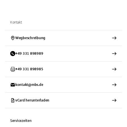
Kontakt
Wegbeschreibung
+
49
331
898989
+
49
331
898985
kontakt@mbs.de
vCard herunterladen
Servicezeiten