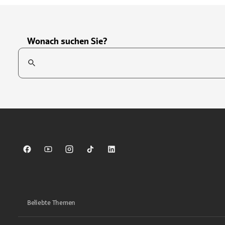
Wonach suchen Sie?
Suchfeld
Tippen Sie, um nach Themen zu suchen. Verwenden Sie die Pfei
Sparkasse auf Facebook
Sparkasse auf Youtube
Sparkasse auf Instagram
Sparkasse auf TikTok
Sparkasse auf LinkedIn
Beliebte Themen