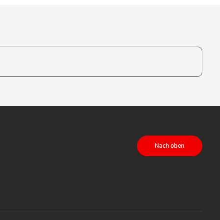
te, um auszuwählen
Nach oben