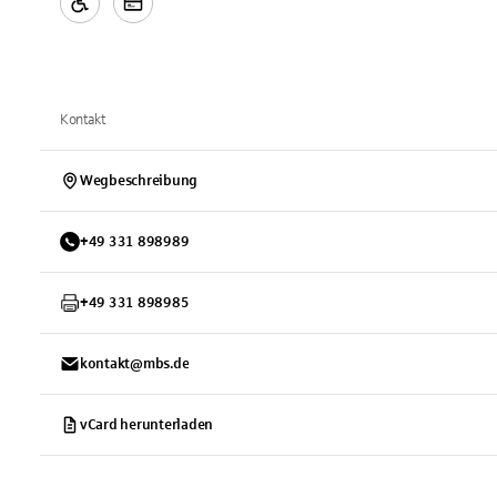
Kontakt
Wegbeschreibung
+
49
331
898989
+
49
331
898985
kontakt@mbs.de
vCard herunterladen