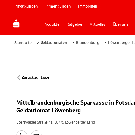
Privatkunden
Firmenkunden
Immobilien
Produkte
Ratgeber
Aktuelles
Über uns
Standorte
Geldautomaten
Brandenburg
Löwenberger L
Zurück zur Liste
Mittelbrandenburgische Sparkasse in Potsd
Geldautomat Löwenberg
Eberswalder Straße 4a, 16775 Löwenberger Land