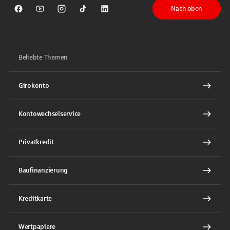
Nach oben
Sparkasse auf Facebook
Sparkasse auf Youtube
Sparkasse auf Instagram
Sparkasse auf TikTok
Sparkasse auf LinkedIn
Beliebte Themen
Girokonto
Kontowechselservice
Privatkredit
Baufinanzierung
Kreditkarte
Wertpapiere