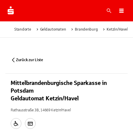
Suche
Navi
Standorte
Geldautomaten
Brandenburg
Ketzin/Havel
Zurück zur Liste
Mittelbrandenburgische Sparkasse in
Potsdam
Geldautomat Ketzin/Havel
Rathausstraße 3B, 14669 Ketzin/Havel