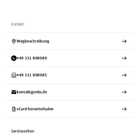
Kontakt
Wegbeschreibung
+
49
331
898989
+
49
331
898985
kontakt@mbs.de
vCard herunterladen
Servicezeiten