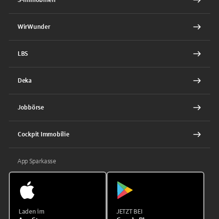
WirWunder
LBS
Deka
Jobbörse
Cockpit Immobilie
App Sparkasse
Laden im
JETZT BEI