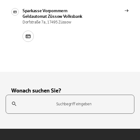
Sparkasse Vorpommern
Geldautomat
Züssow Volksbank
Dorfstraße 7a, 17495 Züssow
Wonach suchen Sie?
Suchfeld
Tippen Sie, um nach Themen zu suchen. Verwenden Sie die Pfeil-T