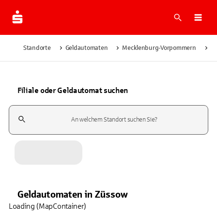
Suche
Navi
Standorte
Geldautomaten
Mecklenburg-Vorpommern
Z
Filiale oder Geldautomat suchen
Suchfeld
Geldautomaten
in
Züssow
Loading (MapContainer)