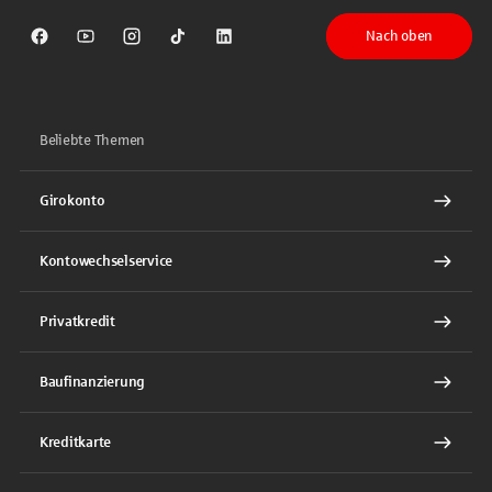
Nach oben
Sparkasse auf Facebook
Sparkasse auf Youtube
Sparkasse auf Instagram
Sparkasse auf TikTok
Sparkasse auf LinkedIn
Beliebte Themen
Girokonto
Kontowechselservice
Privatkredit
Baufinanzierung
Kreditkarte