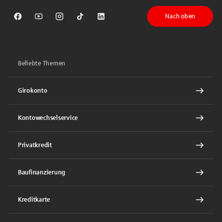
Nach oben
Sparkasse auf Facebook
Sparkasse auf Youtube
Sparkasse auf Instagram
Sparkasse auf TikTok
Sparkasse auf LinkedIn
Beliebte Themen
Girokonto
Kontowechselservice
Privatkredit
Baufinanzierung
Kreditkarte