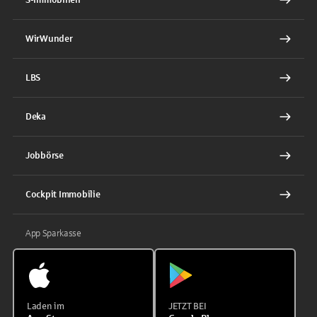
WirWunder
LBS
Deka
Jobbörse
Cockpit Immobilie
App Sparkasse
Laden im
JETZT BEI