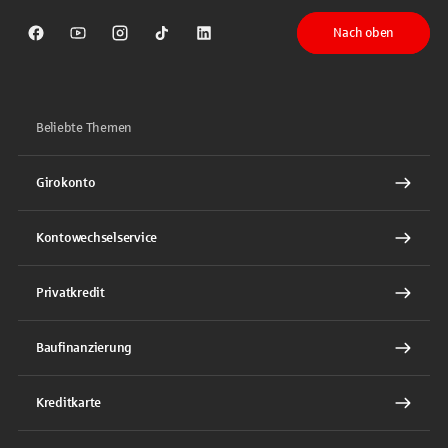
Nach oben
Sparkasse auf Facebook
Sparkasse auf Youtube
Sparkasse auf Instagram
Sparkasse auf TikTok
Sparkasse auf LinkedIn
Beliebte Themen
Girokonto
Kontowechselservice
Privatkredit
Baufinanzierung
Kreditkarte