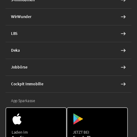
WirWunder
LBS
Deka
Jobbörse
Cockpit Immobilie
App Sparkasse
Laden im
JETZT BEI