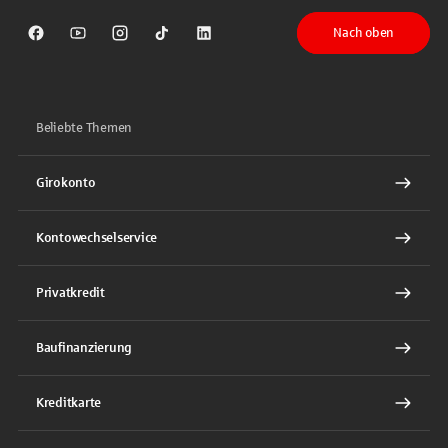
Nach oben
Sparkasse auf Facebook
Sparkasse auf Youtube
Sparkasse auf Instagram
Sparkasse auf TikTok
Sparkasse auf LinkedIn
Beliebte Themen
Girokonto
Kontowechselservice
Privatkredit
Baufinanzierung
Kreditkarte