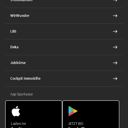
WirWunder
LBS
Deka
Jobbörse
Cockpit Immobilie
App Sparkasse
Laden im
JETZT BEI