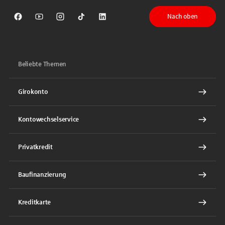
Nach oben
Sparkasse auf Facebook
Sparkasse auf Youtube
Sparkasse auf Instagram
Sparkasse auf TikTok
Sparkasse auf LinkedIn
Beliebte Themen
Girokonto
Kontowechselservice
Privatkredit
Baufinanzierung
Kreditkarte