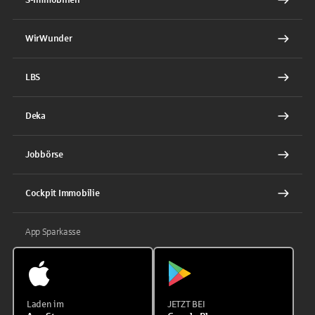
WirWunder
LBS
Deka
Jobbörse
Cockpit Immobilie
App Sparkasse
Laden im
JETZT BEI