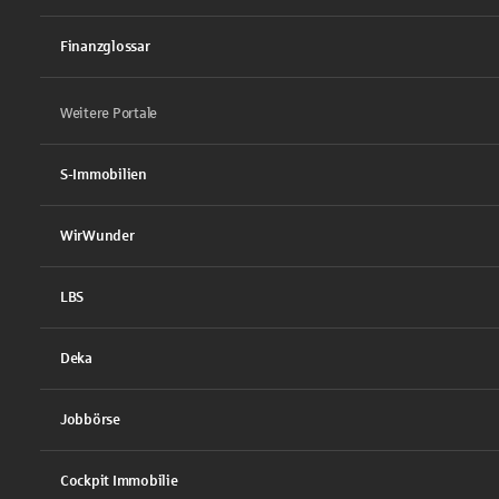
Finanzglossar
Weitere Portale
S-Immobilien
WirWunder
LBS
Deka
Jobbörse
Cockpit Immobilie