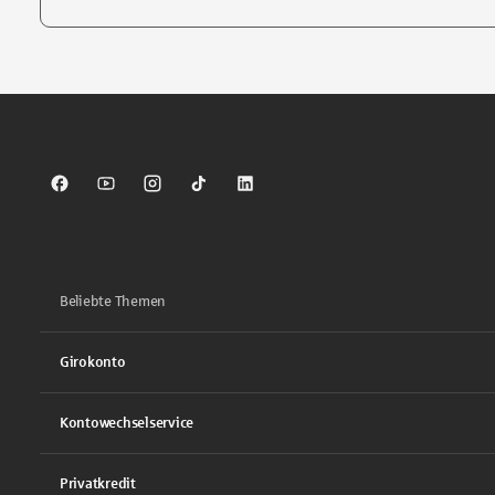
Tippen Sie, um nach Themen zu suchen. Verwenden Sie die Pfei
Sparkasse auf Facebook
Sparkasse auf Youtube
Sparkasse auf Instagram
Sparkasse auf TikTok
Sparkasse auf LinkedIn
Beliebte Themen
Girokonto
Kontowechselservice
Privatkredit