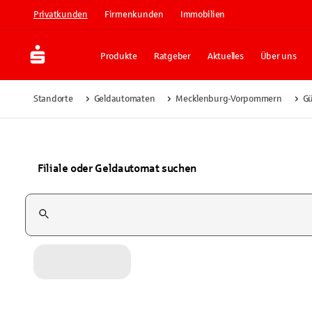
Privatkunden
Firmenkunden
Immobilien
Produkte
Ratgeber
Aktuelles
Über uns
Standorte
Geldautomaten
Mecklenburg-Vorpommern
G
Filiale oder Geldautomat suchen
Suchfeld