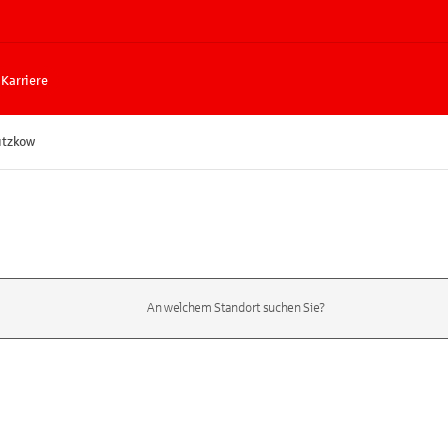
Karriere
ützkow