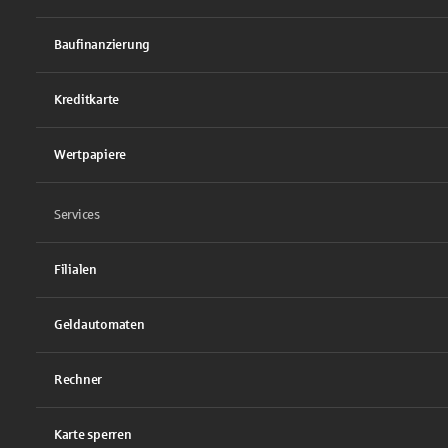
Baufinanzierung
Kreditkarte
Wertpapiere
Services
Filialen
Geldautomaten
Rechner
Karte sperren