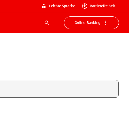
Leichte Sprache
Barrierefreiheit
Online-Banking
Suche