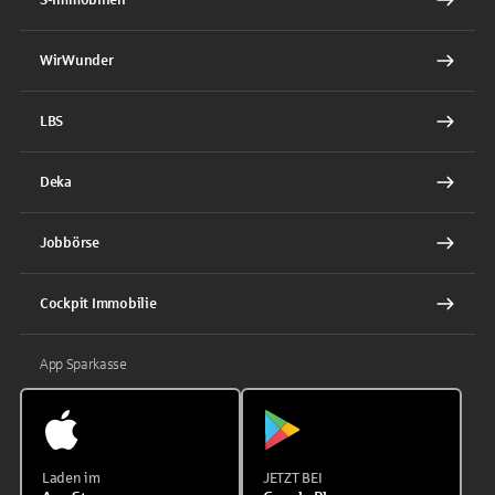
WirWunder
LBS
Deka
Jobbörse
Cockpit Immobilie
App Sparkasse
Laden im
JETZT BEI