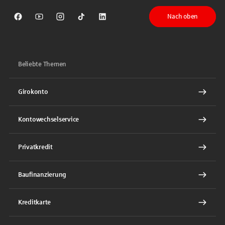
Nach oben
Sparkasse auf Facebook
Sparkasse auf Youtube
Sparkasse auf Instagram
Sparkasse auf TikTok
Sparkasse auf LinkedIn
Beliebte Themen
Girokonto
Kontowechselservice
Privatkredit
Baufinanzierung
Kreditkarte