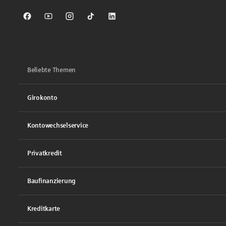
Sparkasse auf Facebook
Sparkasse auf Youtube
Sparkasse auf Instagram
Sparkasse auf TikTok
Sparkasse auf LinkedIn
Beliebte Themen
Girokonto
Kontowechselservice
Privatkredit
Baufinanzierung
Kreditkarte