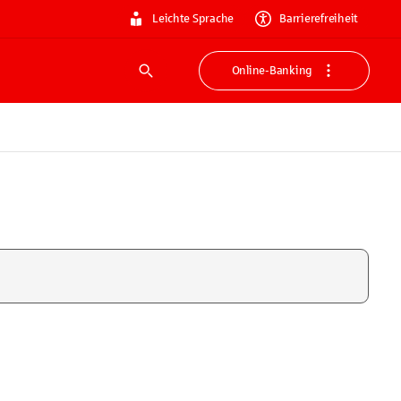
Leichte Sprache
Barrierefreiheit
Online-Banking
Suche