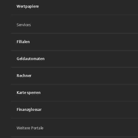
Wertpapiere
Services
Filialen
Geldautomaten
Rechner
Karte sperren
Finanzglossar
Weitere Portale