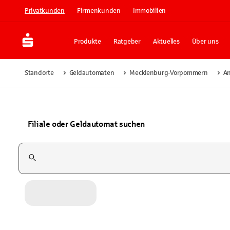
Privatkunden
Firmenkunden
Immobilien
Produkte
Ratgeber
Aktuelles
Über uns
Standorte
Geldautomaten
Mecklenburg-Vorpommern
A
Filiale oder Geldautomat suchen
Suchfeld