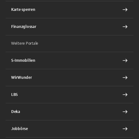
Karte sperren
Finanzglossar
Weitere Portale
S-Immobilien
WirWunder
LBS
Deka
Jobbörse