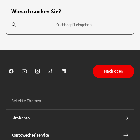
Wonach suchen Sie?
Suchfeld
Tippen Sie, um nach Themen zu suchen. Verwenden Sie die Pfeil-T
Nach oben
Sparkasse auf Facebook
Sparkasse auf Youtube
Sparkasse auf Instagram
Sparkasse auf TikTok
Sparkasse auf LinkedIn
Beliebte Themen
Girokonto
Kontowechselservice