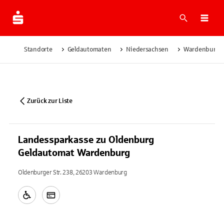
Suche
Navi
Standorte
Geldautomaten
Niedersachsen
Wardenburg
Zurück zur Liste
Landessparkasse zu Oldenburg
Geldautomat Wardenburg
Oldenburger Str. 238, 26203 Wardenburg