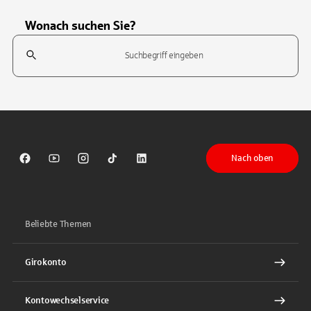
Wonach suchen Sie?
Suchfeld
Tippen Sie, um nach Themen zu suchen. Verwenden Sie die Pfeil-T
Nach oben
Sparkasse auf Facebook
Sparkasse auf Youtube
Sparkasse auf Instagram
Sparkasse auf TikTok
Sparkasse auf LinkedIn
Beliebte Themen
Girokonto
Kontowechselservice