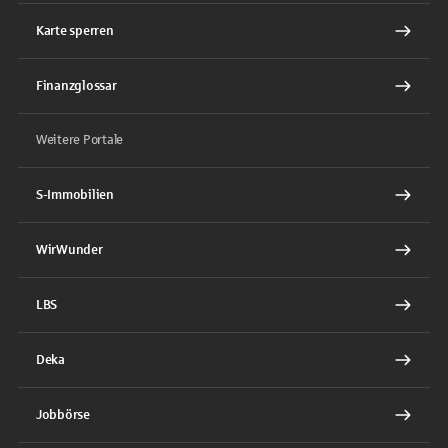
Karte sperren
Finanzglossar
Weitere Portale
S-Immobilien
WirWunder
LBS
Deka
Jobbörse