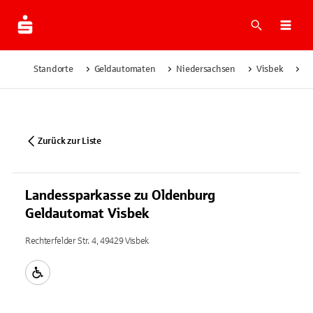
Suche
Navi
Standorte
Geldautomaten
Niedersachsen
Visbek
La
Zurück zur Liste
Landessparkasse zu Oldenburg
Geldautomat Visbek
Rechterfelder Str. 4, 49429 Visbek