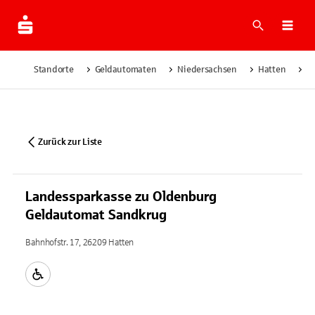
Suche
Navi
Standorte
Geldautomaten
Niedersachsen
Hatten
L
Zurück zur Liste
Landessparkasse zu Oldenburg
Geldautomat Sandkrug
Bahnhofstr. 17, 26209 Hatten