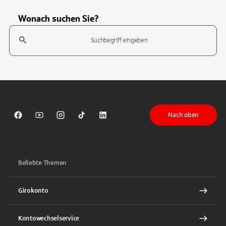
Wonach suchen Sie?
Suchfeld
Tippen Sie, um nach Themen zu suchen. Verwenden Sie die Pfeil-T
Nach oben
Sparkasse auf Facebook
Sparkasse auf Youtube
Sparkasse auf Instagram
Sparkasse auf TikTok
Sparkasse auf LinkedIn
Beliebte Themen
Girokonto
Kontowechselservice