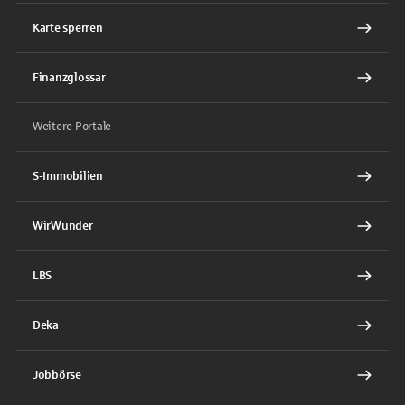
Karte sperren
Finanzglossar
Weitere Portale
S-Immobilien
WirWunder
LBS
Deka
Jobbörse