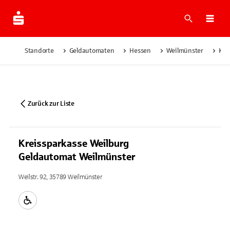
Suche
Navi
Standorte
Geldautomaten
Hessen
Weilmünster
Kre
Zurück zur Liste
Kreissparkasse Weilburg
Geldautomat Weilmünster
Weilstr. 92, 35789 Weilmünster