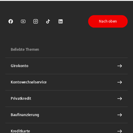
Nach oben
Sparkasse auf Facebook
Sparkasse auf Youtube
Sparkasse auf Instagram
Sparkasse auf TikTok
Sparkasse auf LinkedIn
Beliebte Themen
Girokonto
Kontowechselservice
Privatkredit
Baufinanzierung
Kreditkarte