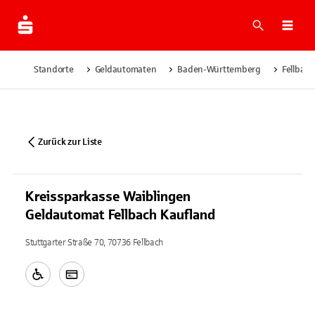
Suche
Navi
Standorte
Geldautomaten
Baden-Württemberg
Fellbach
Zurück zur Liste
Kreissparkasse Waiblingen
Geldautomat Fellbach Kaufland
Stuttgarter Straße 70, 70736 Fellbach