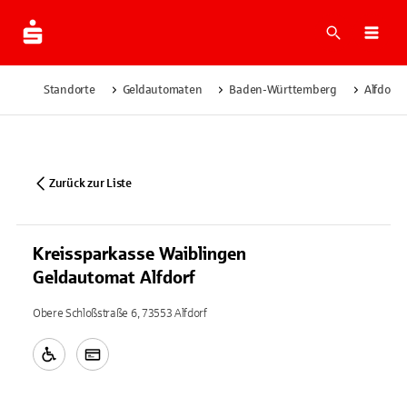
Suche
Navi
Standorte
Geldautomaten
Baden-Württemberg
Alfdorf
Zurück zur Liste
Kreissparkasse Waiblingen
Geldautomat Alfdorf
Obere Schloßstraße 6, 73553 Alfdorf