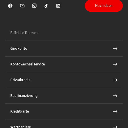
Nach oben
Sparkasse auf Facebook
Sparkasse auf Youtube
Sparkasse auf Instagram
Sparkasse auf TikTok
Sparkasse auf LinkedIn
Beliebte Themen
Girokonto
Kontowechselservice
Privatkredit
Baufinanzierung
Kreditkarte
Wertpapiere