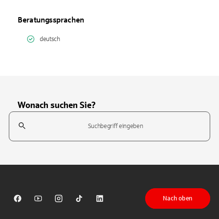
Beratungssprachen
deutsch
Wonach suchen Sie?
Suchfeld
Tippen Sie, um nach Themen zu suchen. Verwenden Sie die Pfeil-T
Nach oben
Sparkasse auf Facebook
Sparkasse auf Youtube
Sparkasse auf Instagram
Sparkasse auf TikTok
Sparkasse auf LinkedIn