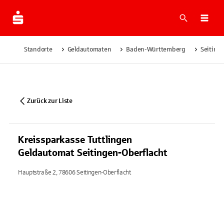
Suche
Navi
Standorte
Geldautomaten
Baden-Württemberg
Seiting
Zurück zur Liste
Kreissparkasse Tuttlingen
Geldautomat Seitingen-Oberflacht
Hauptstraße 2, 78606 Seitingen-Oberflacht