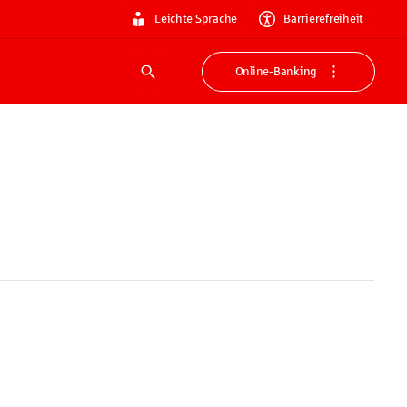
Leichte Sprache
Barrierefreiheit
Online-Banking
Suche