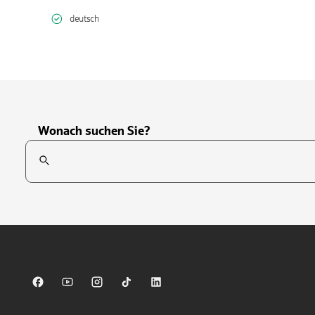
deutsch
Wonach suchen Sie?
Suchfeld
Tippen Sie, um nach Themen zu suchen. Verwenden Sie die Pfei
Sparkasse auf Facebook
Sparkasse auf Youtube
Sparkasse auf Instagram
Sparkasse auf TikTok
Sparkasse auf LinkedIn