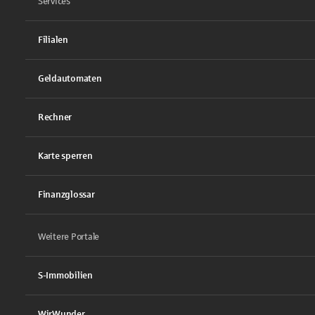
Services
Filialen
Geldautomaten
Rechner
Karte sperren
Finanzglossar
Weitere Portale
S-Immobilien
WirWunder