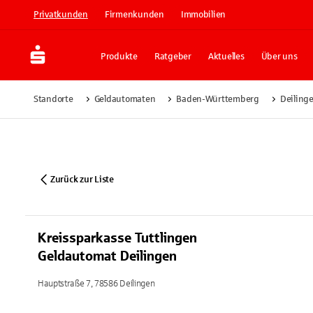
Privatkunden
Firmenkunden
Immobilien
Produkte
Ratgeber
Aktuelles
Über uns
Standorte
Geldautomaten
Baden-Württemberg
Deiling
Zurück zur Liste
Kreissparkasse Tuttlingen
Geldautomat Deilingen
Hauptstraße 7, 78586 Deilingen