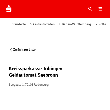
Suche
Navi
Standorte
Geldautomaten
Baden-Württemberg
Rottenb
Zurück zur Liste
Kreissparkasse Tübingen
Geldautomat Seebronn
Seegasse 1, 72108 Rottenburg