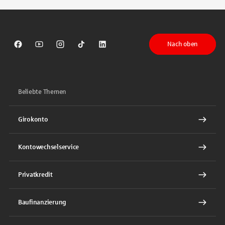
Nach oben
Sparkasse auf Facebook
Sparkasse auf Youtube
Sparkasse auf Instagram
Sparkasse auf TikTok
Sparkasse auf LinkedIn
Beliebte Themen
Girokonto
Kontowechselservice
Privatkredit
Baufinanzierung