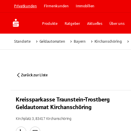
Privatkunden
Firmenkunden
Immobilien
Produkte
Ratgeber
Aktuelles
Über uns
Standorte
Geldautomaten
Bayern
Kirchanschöring
Zurück zur Liste
Kreissparkasse Traunstein-Trostberg
Geldautomat Kirchanschöring
Kirchplatz 3, 83417 Kirchanschöring