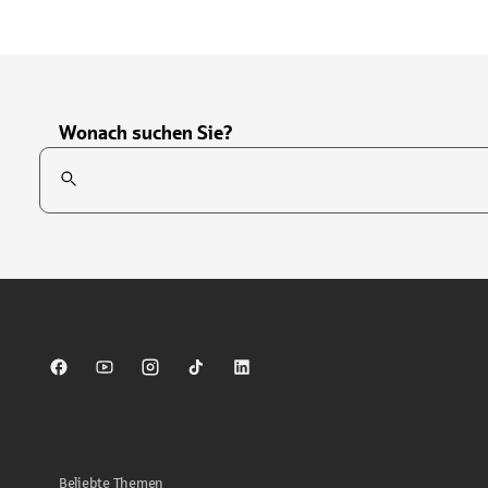
Wonach suchen Sie?
Suchfeld
Tippen Sie, um nach Themen zu suchen. Verwenden Sie die Pfei
Sparkasse auf Facebook
Sparkasse auf Youtube
Sparkasse auf Instagram
Sparkasse auf TikTok
Sparkasse auf LinkedIn
Beliebte Themen