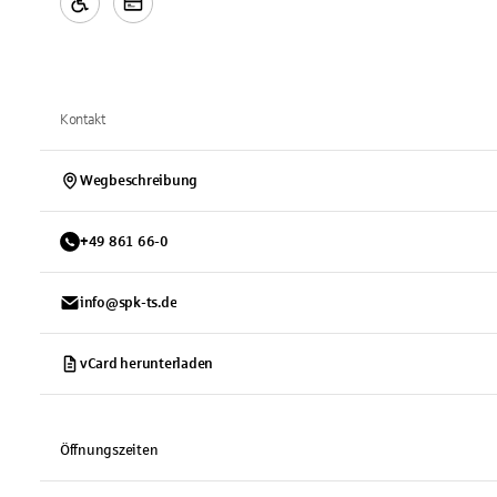
Kontakt
Wegbeschreibung
+
49
861
66-0
info@spk-ts.de
vCard herunterladen
Öffnungszeiten