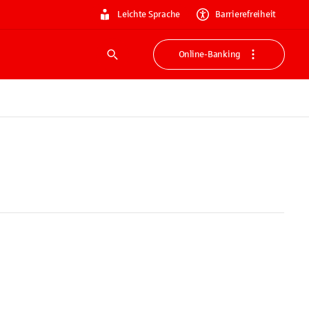
Leichte Sprache
Barrierefreiheit
Online-Banking
Suche