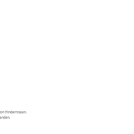
von Hindernissen.
handen.