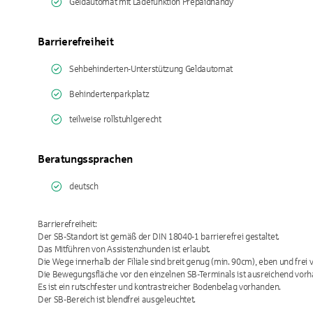
Geldautomat mit Ladefunktion Prepaidhandy
Barrierefreiheit
Sehbehinderten-Unterstützung Geldautomat
Behindertenparkplatz
teilweise rollstuhlgerecht
Beratungssprachen
deutsch
Barrierefreiheit:
Der SB-Standort ist gemäß der DIN 18040-1 barrierefrei gestaltet.
Das Mitführen von Assistenzhunden ist erlaubt.
Die Wege innerhalb der Filiale sind breit genug (min. 90cm), eben und frei 
Die Bewegungsfläche vor den einzelnen SB-Terminals ist ausreichend vor
Es ist ein rutschfester und kontrastreicher Bodenbelag vorhanden.
Der SB-Bereich ist blendfrei ausgeleuchtet.