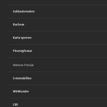
Geldautomaten
Rechner
Karte sperren
Finanzglossar
Weitere Portale
S-Immobilien
WirWunder
LBS