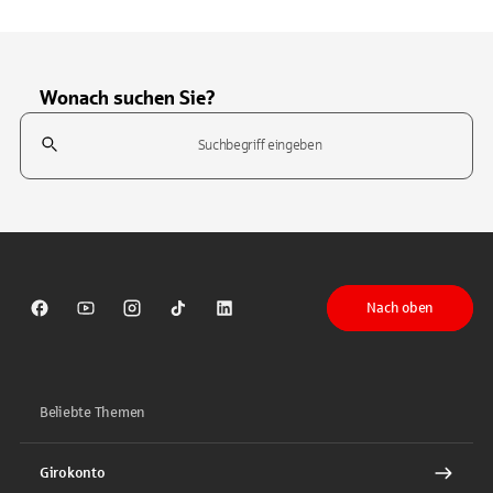
Wonach suchen Sie?
Suchfeld
Tippen Sie, um nach Themen zu suchen. Verwenden Sie die Pfeil-T
Nach oben
Sparkasse auf Facebook
Sparkasse auf Youtube
Sparkasse auf Instagram
Sparkasse auf TikTok
Sparkasse auf LinkedIn
Beliebte Themen
Girokonto