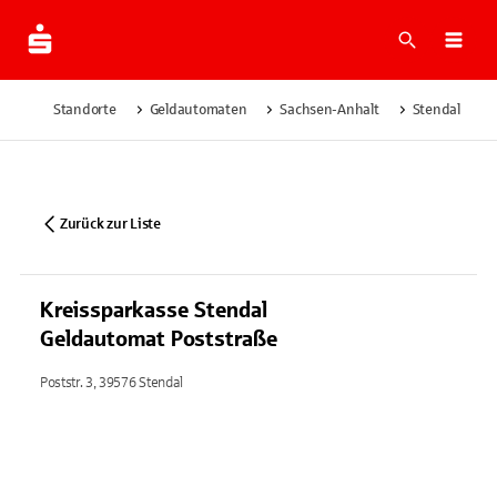
Suche
Navi
Standorte
Geldautomaten
Sachsen-Anhalt
Stendal
Zurück zur Liste
Kreissparkasse Stendal
Geldautomat Poststraße
Poststr. 3, 39576 Stendal