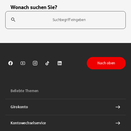
Wonach suchen Sie?
Suchfeld
Tippen Sie, um nach Themen zu suchen. Verwenden Sie die Pfeil-T
Nach oben
Sparkasse auf Facebook
Sparkasse auf Youtube
Sparkasse auf Instagram
Sparkasse auf TikTok
Sparkasse auf LinkedIn
Beliebte Themen
Girokonto
Kontowechselservice