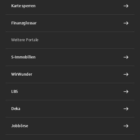
Karte sperren
Finanzglossar
Weitere Portale
S-Immobilien
WirWunder
LBS
Deka
Jobbörse