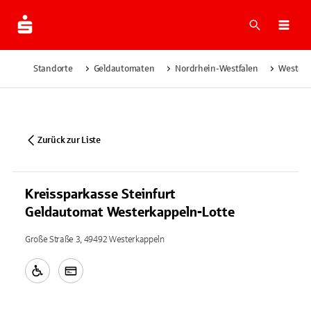
Suche
Navi
Standorte
Geldautomaten
Nordrhein-Westfalen
Westerk
Zurück zur Liste
Kreissparkasse Steinfurt
Geldautomat Westerkappeln-Lotte
Große Straße 3, 49492 Westerkappeln