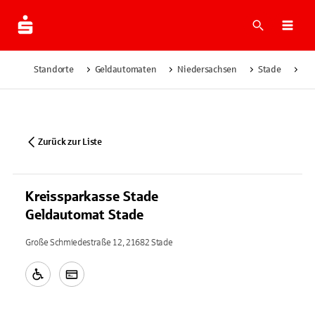
Suche
Navi
Standorte
Geldautomaten
Niedersachsen
Stade
Kre
Zurück zur Liste
Kreissparkasse Stade
Geldautomat Stade
Große Schmiedestraße 12, 21682 Stade