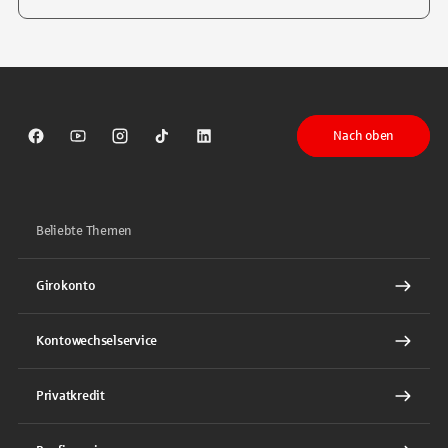
Tippen Sie, um nach Themen zu suchen. Verwenden Sie die Pfeil-T
Nach oben
Sparkasse auf Facebook
Sparkasse auf Youtube
Sparkasse auf Instagram
Sparkasse auf TikTok
Sparkasse auf LinkedIn
Beliebte Themen
Girokonto
Kontowechselservice
Privatkredit