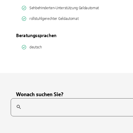
Sehbehinderten-Unterstützung Geldautomat
rollstuhlgerechter Geldautomat
Beratungssprachen
deutsch
Wonach suchen Sie?
Suchfeld
Tippen Sie, um nach Themen zu suchen. Verwenden Sie die Pfei