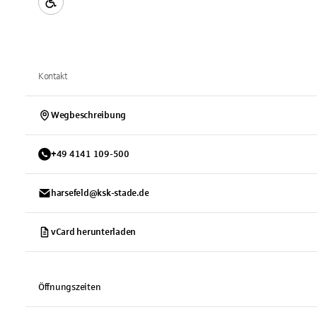
Kontakt
Wegbeschreibung
+
49
4141
109-500
harsefeld@ksk-stade.de
vCard herunterladen
Öffnungszeiten