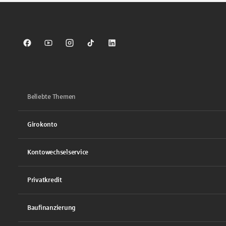
Sparkasse auf Facebook
Sparkasse auf Youtube
Sparkasse auf Instagram
Sparkasse auf TikTok
Sparkasse auf LinkedIn
Beliebte Themen
Girokonto
Kontowechselservice
Privatkredit
Baufinanzierung