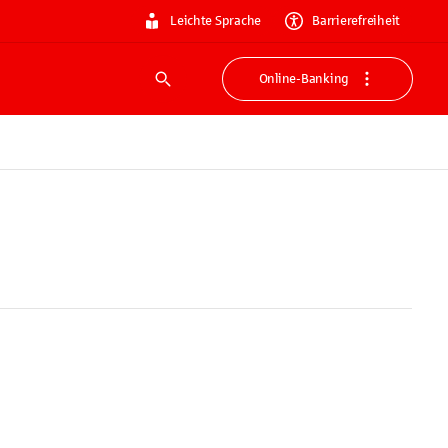
Leichte Sprache
Barrierefreiheit
Online-Banking
Suche