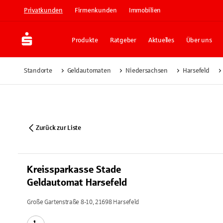
Privatkunden
Firmenkunden
Immobilien
Produkte
Ratgeber
Aktuelles
Über uns
Standorte
Geldautomaten
Niedersachsen
Harsefeld
Zurück zur Liste
Kreissparkasse Stade
Geldautomat Harsefeld
Große Gartenstraße 8-10, 21698 Harsefeld