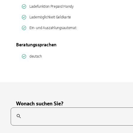
Ladefunktion Prepaid Handy
Lademöglichkeit Geldkarte
Ein- und Auszahlungsautomat
Beratungssprachen
deutsch
Wonach suchen Sie?
Suchfeld
Tippen Sie, um nach Themen zu suchen. Verwenden Sie die Pfei