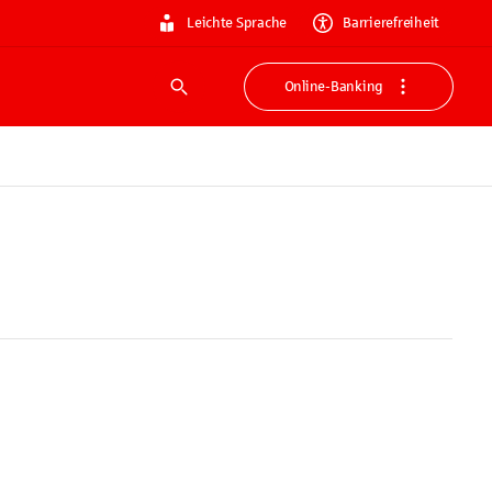
Leichte Sprache
Barrierefreiheit
Online-Banking
Suche