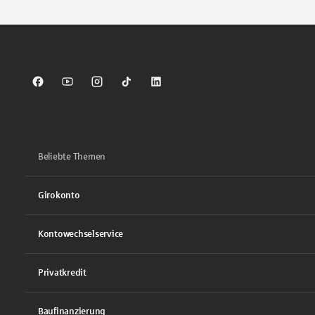
Sparkasse auf Facebook
Sparkasse auf Youtube
Sparkasse auf Instagram
Sparkasse auf TikTok
Sparkasse auf LinkedIn
Beliebte Themen
Girokonto
Kontowechselservice
Privatkredit
Baufinanzierung