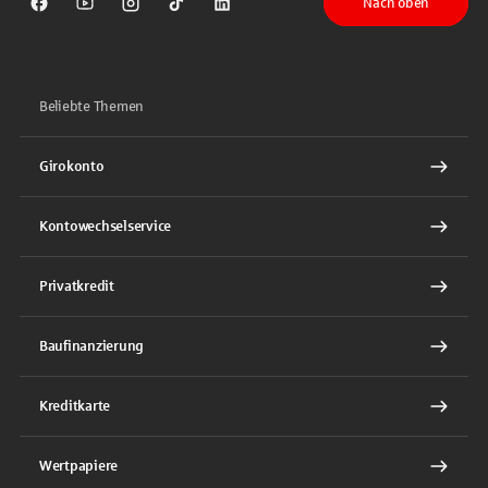
Nach oben
Sparkasse auf Facebook
Sparkasse auf Youtube
Sparkasse auf Instagram
Sparkasse auf TikTok
Sparkasse auf LinkedIn
Beliebte Themen
Girokonto
Kontowechselservice
Privatkredit
Baufinanzierung
Kreditkarte
Wertpapiere