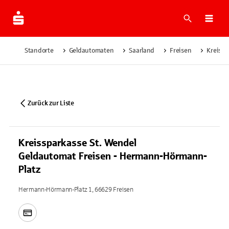
Suche
Navi
Standorte
Geldautomaten
Saarland
Freisen
Kreissp
Zurück zur Liste
Kreissparkasse St. Wendel
Geldautomat Freisen - Hermann-Hörmann-
Platz
Hermann-Hörmann-Platz 1, 66629 Freisen