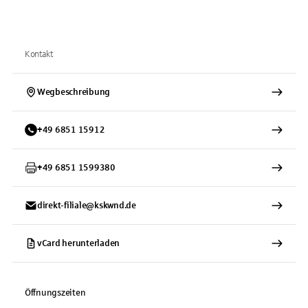
Kontakt
Wegbeschreibung
+
49
6851
15912
+
49
6851
1599380
direkt-filiale@kskwnd.de
vCard herunterladen
Öffnungszeiten