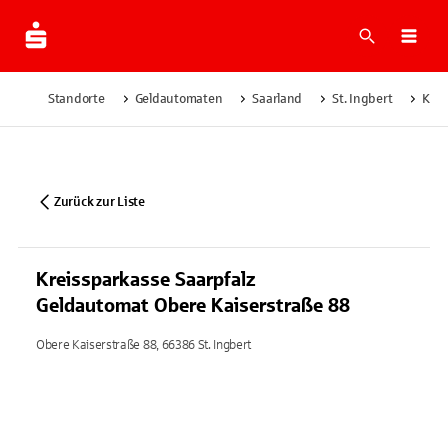
Suche
Navi
Standorte
Geldautomaten
Saarland
St. Ingbert
Krei
Zurück zur Liste
Kreissparkasse Saarpfalz
Geldautomat Obere Kaiserstraße 88
Obere Kaiserstraße 88, 66386 St. Ingbert