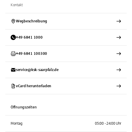
Kontakt
Wegbeschreibung
+
49
6841
1000
+
49
6841
100300
service@ksk-saarpfalz.de
vCard herunterladen
Öffnungszeiten
Montag
05:00 - 24:00 Uhr