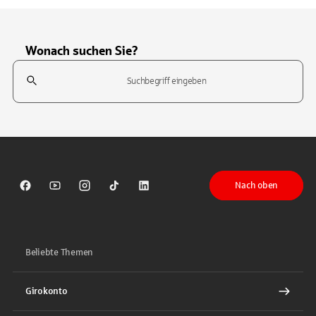
Wonach suchen Sie?
Suchfeld
Tippen Sie, um nach Themen zu suchen. Verwenden Sie die Pfeil-T
Nach oben
Sparkasse auf Facebook
Sparkasse auf Youtube
Sparkasse auf Instagram
Sparkasse auf TikTok
Sparkasse auf LinkedIn
Beliebte Themen
Girokonto