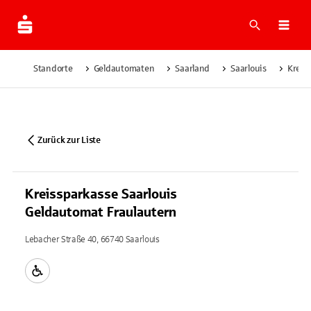
Suche
Navi
Standorte
Geldautomaten
Saarland
Saarlouis
Kreis
Zurück zur Liste
Kreissparkasse Saarlouis
Geldautomat Fraulautern
Lebacher Straße 40, 66740 Saarlouis