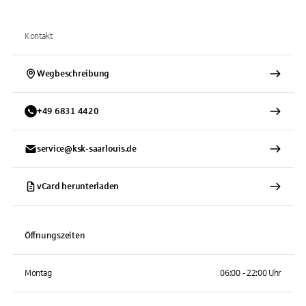
Kontakt
Wegbeschreibung
+
49
6831
4420
service@ksk-saarlouis.de
vCard herunterladen
Öffnungszeiten
Montag
06:00 - 22:00 Uhr