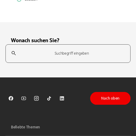
Wonach suchen Sie?
Suchfeld
Tippen Sie, um nach Themen zu suchen. Verwenden Sie die Pfeil-T
Nach oben
Sparkasse auf Facebook
Sparkasse auf Youtube
Sparkasse auf Instagram
Sparkasse auf TikTok
Sparkasse auf LinkedIn
Beliebte Themen