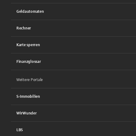
Geldautomaten
Rechner
Karte sperren
Finanzglossar
Weitere Portale
S-Immobilien
WirWunder
LBS