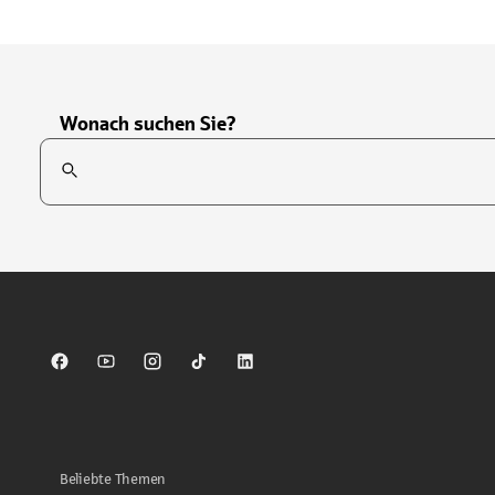
Wonach suchen Sie?
Suchfeld
Tippen Sie, um nach Themen zu suchen. Verwenden Sie die Pfei
Sparkasse auf Facebook
Sparkasse auf Youtube
Sparkasse auf Instagram
Sparkasse auf TikTok
Sparkasse auf LinkedIn
Beliebte Themen