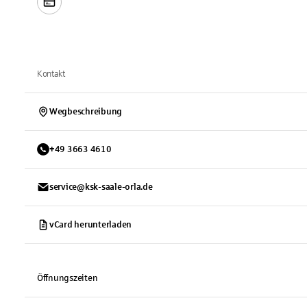
Kontakt
Wegbeschreibung
+
49
3663
4610
service@ksk-saale-orla.de
vCard herunterladen
Öffnungszeiten