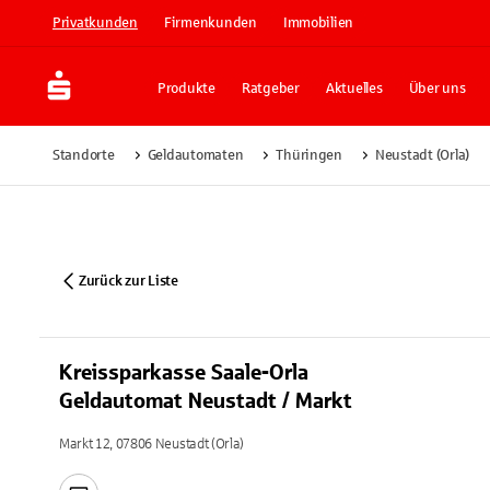
Privatkunden
Firmenkunden
Immobilien
Produkte
Ratgeber
Aktuelles
Über uns
Standorte
Geldautomaten
Thüringen
Neustadt (Orla)
Zurück zur Liste
Kreissparkasse Saale-Orla
Geldautomat Neustadt / Markt
Markt 12, 07806 Neustadt (Orla)