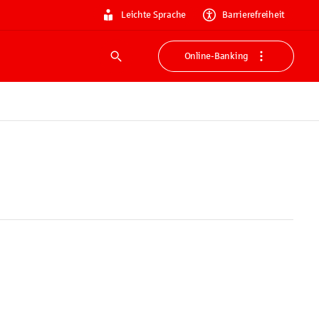
Leichte Sprache
Barrierefreiheit
Online-Banking
Suche