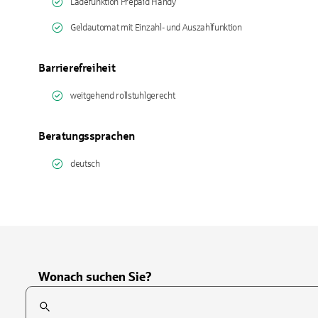
Ladefunktion Prepaid Handy
Geldautomat mit Einzahl- und Auszahlfunktion
Barrierefreiheit
weitgehend rollstuhlgerecht
Beratungssprachen
deutsch
Wonach suchen Sie?
Suchfeld