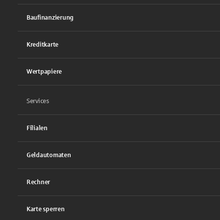
Baufinanzierung
Kreditkarte
Wertpapiere
Services
Filialen
Geldautomaten
Rechner
Karte sperren