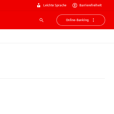
Leichte Sprache
Barrierefreiheit
Online-Banking
Suche