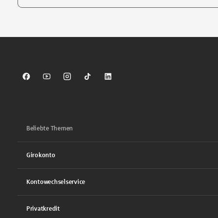
Tippen Sie, um nach Themen zu suchen. Verwenden Sie die Pfei
Sparkasse auf Facebook
Sparkasse auf Youtube
Sparkasse auf Instagram
Sparkasse auf TikTok
Sparkasse auf LinkedIn
Beliebte Themen
Girokonto
Kontowechselservice
Privatkredit