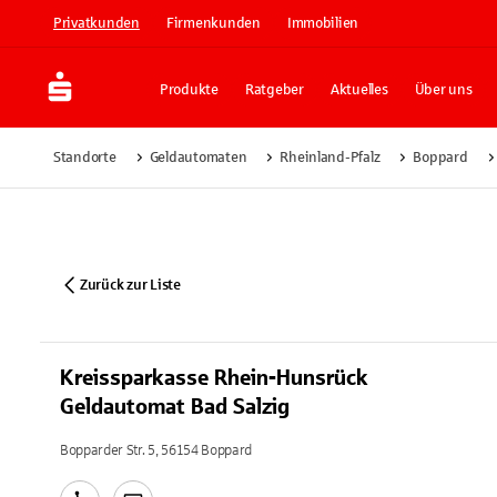
Privatkunden
Firmenkunden
Immobilien
Produkte
Ratgeber
Aktuelles
Über uns
Standorte
Geldautomaten
Rheinland-Pfalz
Boppard
Zurück zur Liste
Kreissparkasse Rhein-Hunsrück
Geldautomat Bad Salzig
Bopparder Str. 5, 56154 Boppard