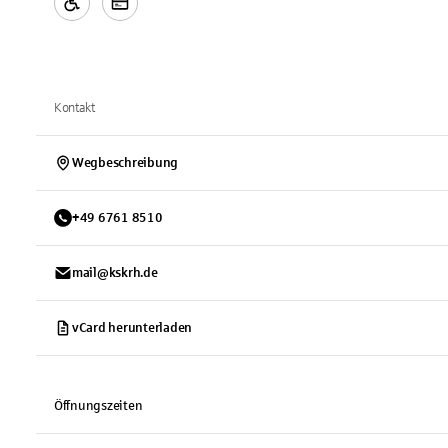
Kontakt
Wegbeschreibung
+
49
6761
8510
mail@kskrh.de
vCard herunterladen
Öffnungszeiten