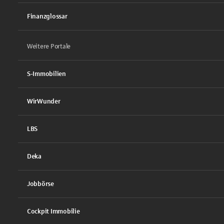
Finanzglossar
Weitere Portale
S-Immobilien
WirWunder
LBS
Deka
Jobbörse
Cockpit Immobilie