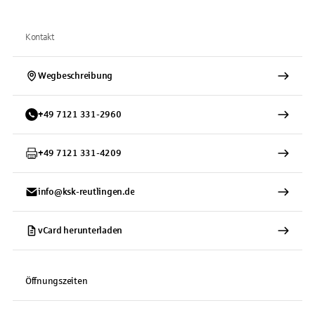
Kontakt
Wegbeschreibung
+
49
7121
331-2960
+
49
7121
331-4209
info@ksk-reutlingen.de
vCard herunterladen
Öffnungszeiten