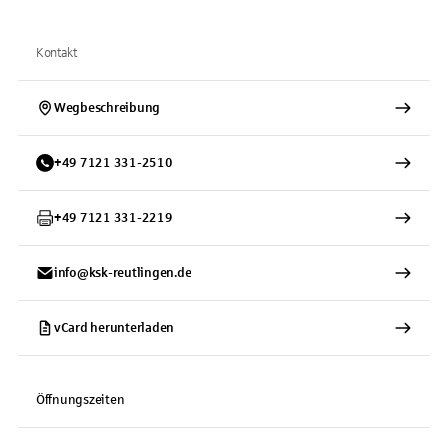
Kontakt
Wegbeschreibung
+
49
7121
331-2510
+
49
7121
331-2219
info@ksk-reutlingen.de
vCard herunterladen
Öffnungszeiten