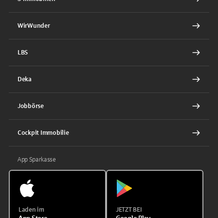
WirWunder
LBS
Deka
Jobbörse
Cockpit Immobilie
App Sparkasse
Laden im
JETZT BEI