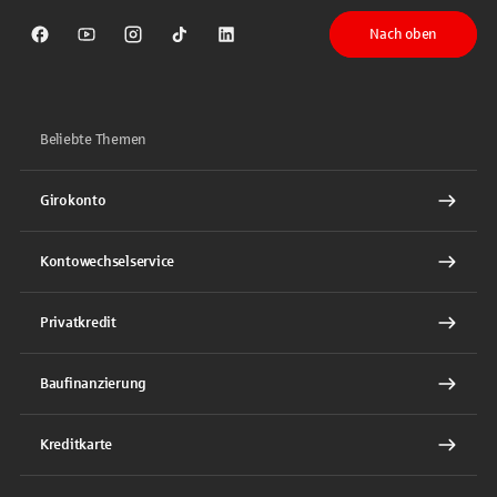
Nach oben
Sparkasse auf Facebook
Sparkasse auf Youtube
Sparkasse auf Instagram
Sparkasse auf TikTok
Sparkasse auf LinkedIn
Beliebte Themen
Girokonto
Kontowechselservice
Privatkredit
Baufinanzierung
Kreditkarte