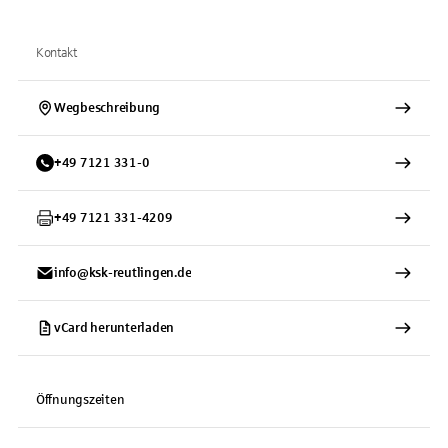
Kontakt
Wegbeschreibung
+
49
7121
331-0
+
49
7121
331-4209
info@ksk-reutlingen.de
vCard herunterladen
Öffnungszeiten