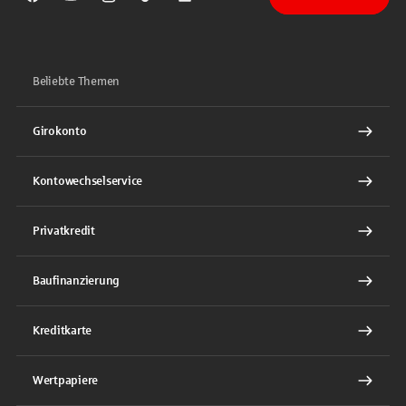
Sparkasse auf Facebook
Sparkasse auf Youtube
Sparkasse auf Instagram
Sparkasse auf TikTok
Sparkasse auf LinkedIn
Beliebte Themen
Girokonto
Kontowechselservice
Privatkredit
Baufinanzierung
Kreditkarte
Wertpapiere