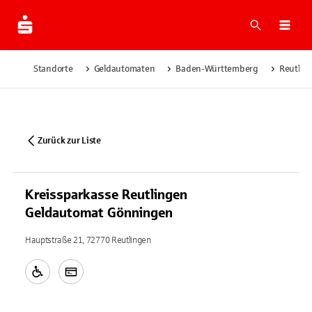
Suche
Navi
Standorte
Geldautomaten
Baden-Württemberg
Reutlin
Zurück zur Liste
Kreissparkasse Reutlingen
Geldautomat Gönningen
Hauptstraße 21, 72770 Reutlingen