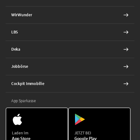
WirWunder
LBS
Deka
Jobbörse
Cockpit Immobilie
App Sparkasse
Laden im
JETZT BEI
App Store
Google Play