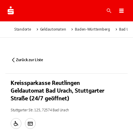
Suche
Navi
Standorte
Geldautomaten
Baden-Württemberg
Bad Ura
Zurück zur Liste
Kreissparkasse Reutlingen
Geldautomat Bad Urach, Stuttgarter
Straße (24/7 geöffnet)
Stuttgarter Str. 125, 72574 Bad Urach