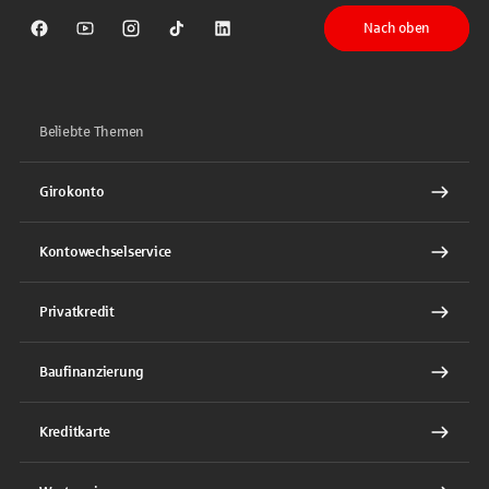
Nach oben
Sparkasse auf Facebook
Sparkasse auf Youtube
Sparkasse auf Instagram
Sparkasse auf TikTok
Sparkasse auf LinkedIn
Beliebte Themen
Girokonto
Kontowechselservice
Privatkredit
Baufinanzierung
Kreditkarte