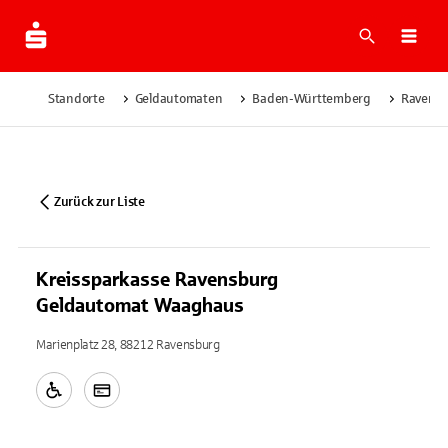
Suche
Navi
Standorte
Geldautomaten
Baden-Württemberg
Ravens
Zurück zur Liste
Kreissparkasse Ravensburg
Geldautomat Waaghaus
Marienplatz 28, 88212 Ravensburg