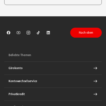
Tippen Sie, um nach Themen zu suchen. Verwenden Sie die Pfeil-T
Nach oben
Sparkasse auf Facebook
Sparkasse auf Youtube
Sparkasse auf Instagram
Sparkasse auf TikTok
Sparkasse auf LinkedIn
Beliebte Themen
Girokonto
Kontowechselservice
Privatkredit