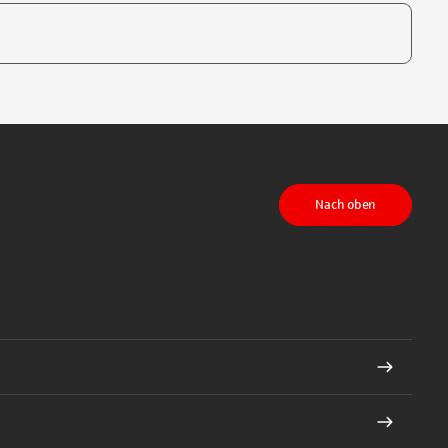
te, um auszuwählen
Nach oben