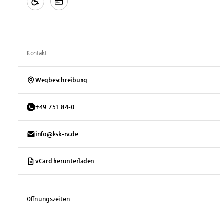
Kontakt
Wegbeschreibung
+
49
751
84-0
info@ksk-rv.de
vCard herunterladen
Öffnungszeiten