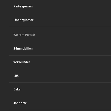
Karte sperren
Finanzglossar
Weitere Portale
S-Immobilien
WirWunder
LBS
Deka
Jobbörse