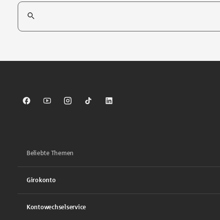
Suchfeld
Tippen Sie, um nach Themen zu suchen. Verwenden Sie die Pfei
Sparkasse auf Facebook
Sparkasse auf Youtube
Sparkasse auf Instagram
Sparkasse auf TikTok
Sparkasse auf LinkedIn
Beliebte Themen
Girokonto
Kontowechselservice