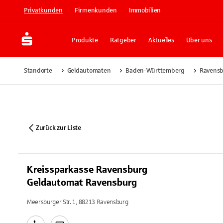
Privatkunden
Firmenkunden
Immobilien
Produkte
Ratgeber
Aktuelles
Über uns
Standorte
Geldautomaten
Baden-Württemberg
Ravens
Zurück zur Liste
Kreissparkasse Ravensburg
Geldautomat Ravensburg
Meersburger Str. 1, 88213 Ravensburg