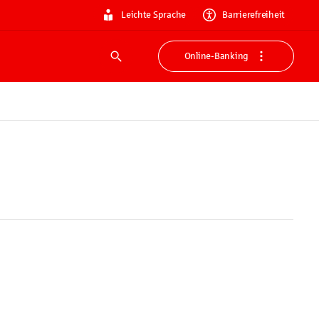
Leichte Sprache
Barrierefreiheit
Online-Banking
Suche