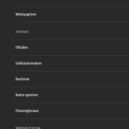
Wertpapiere
Services
Filialen
Geldautomaten
Rechner
Karte sperren
Finanzglossar
Weitere Portale