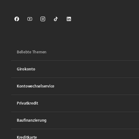
Sparkasse auf Facebook
Sparkasse auf Youtube
Sparkasse auf Instagram
Sparkasse auf TikTok
Sparkasse auf LinkedIn
Beliebte Themen
Girokonto
Kontowechselservice
Privatkredit
Baufinanzierung
Kreditkarte