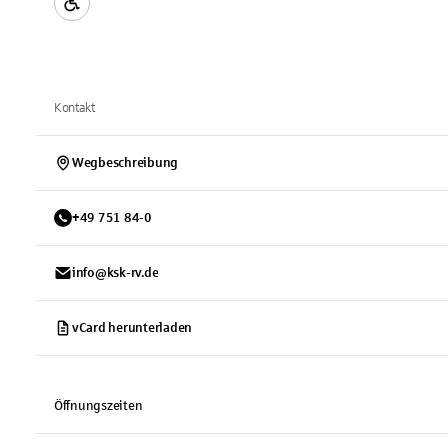
Kontakt
Wegbeschreibung
+
49
751
84-0
info@ksk-rv.de
vCard herunterladen
Öffnungszeiten