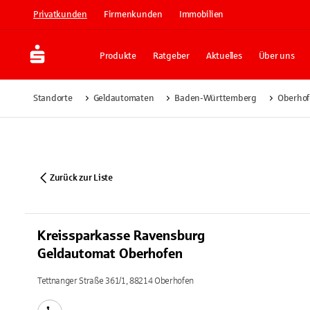
Privatkunden
Firmenkunden
Immobilien
Produkte
Ratgeber
Aktuelles
Über uns
Standorte
Geldautomaten
Baden-Württemberg
Oberho
Zurück zur Liste
Kreissparkasse Ravensburg
Geldautomat Oberhofen
Tettnanger Straße 361/1, 88214 Oberhofen