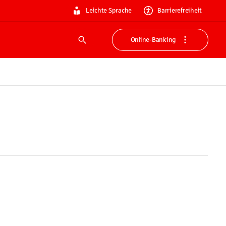
Leichte Sprache
Barrierefreiheit
Online-Banking
Suche