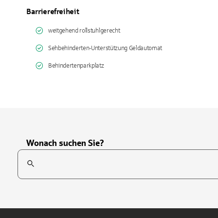
Barrierefreiheit
weitgehend rollstuhlgerecht
Sehbehinderten-Unterstützung Geldautomat
Behindertenparkplatz
Wonach suchen Sie?
Suchfeld
Tippen Sie, um nach Themen zu suchen. Verwenden Sie die Pfei