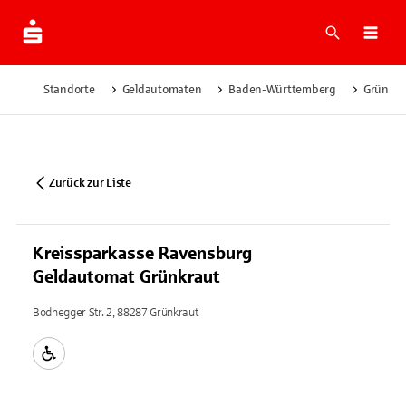
Suche
Navi
Standorte
Geldautomaten
Baden-Württemberg
Grünkra
Zurück zur Liste
Kreissparkasse Ravensburg
Geldautomat Grünkraut
Bodnegger Str. 2, 88287 Grünkraut