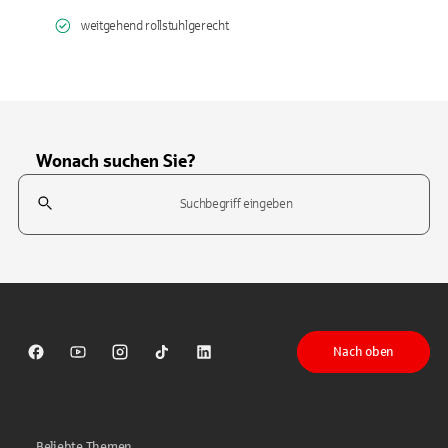
weitgehend rollstuhlgerecht
Wonach suchen Sie?
Suchfeld
Tippen Sie, um nach Themen zu suchen. Verwenden Sie die Pfeil-T
Nach oben
Sparkasse auf Facebook
Sparkasse auf Youtube
Sparkasse auf Instagram
Sparkasse auf TikTok
Sparkasse auf LinkedIn
Beliebte Themen