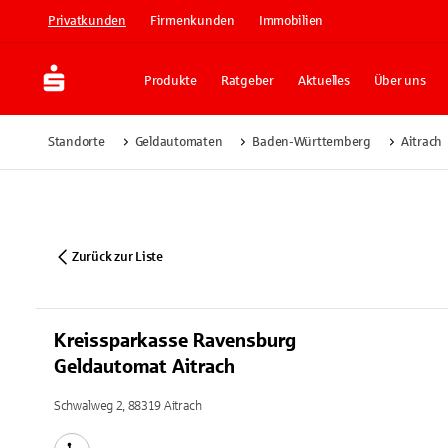
Privatkunden
Firmenkunden
Immobilien
Produkte
Ratgeber
Aktuelles
Über uns
Standorte
Geldautomaten
Baden-Württemberg
Aitrach
Zurück zur Liste
Kreissparkasse Ravensburg
Geldautomat Aitrach
Schwalweg 2, 88319 Aitrach