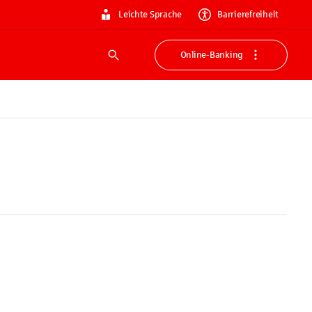
Leichte Sprache
Barrierefreiheit
Online-Banking
Suche