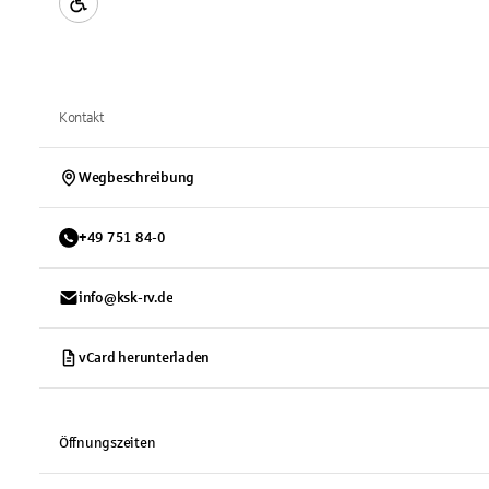
Kontakt
Wegbeschreibung
+
49
751
84-0
info@ksk-rv.de
vCard herunterladen
Öffnungszeiten