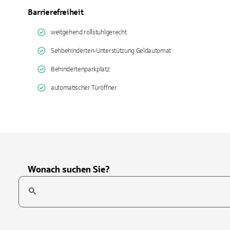
Barrierefreiheit
weitgehend rollstuhlgerecht
Sehbehinderten-Unterstützung Geldautomat
Behindertenparkplatz
automatischer Türöffner
Wonach suchen Sie?
Suchfeld
Tippen Sie, um nach Themen zu suchen. Verwenden Sie die Pfei