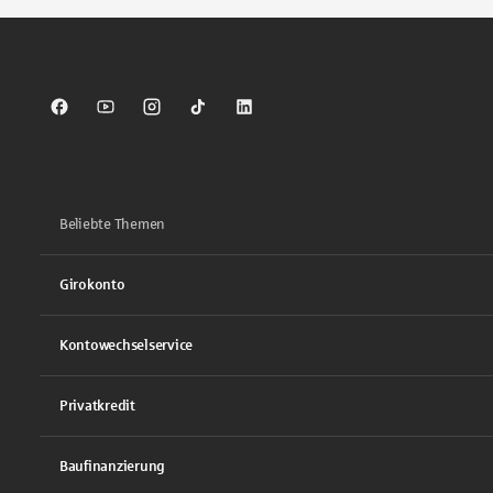
Sparkasse auf Facebook
Sparkasse auf Youtube
Sparkasse auf Instagram
Sparkasse auf TikTok
Sparkasse auf LinkedIn
Beliebte Themen
Girokonto
Kontowechselservice
Privatkredit
Baufinanzierung