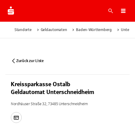
Suche
Navi
Standorte
Geldautomaten
Baden-Württemberg
Untersc
Zurück zur Liste
Kreissparkasse Ostalb
Geldautomat Unterschneidheim
Nordhäuser Straße 32, 73485 Unterschneidheim