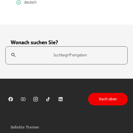
deutsch
Wonach suchen Sie?
Suchfeld
Tippen Sie, um nach Themen zu suchen. Verwenden Sie die Pfeil-T
Nach oben
Sparkasse auf Facebook
Sparkasse auf Youtube
Sparkasse auf Instagram
Sparkasse auf TikTok
Sparkasse auf LinkedIn
Beliebte Themen