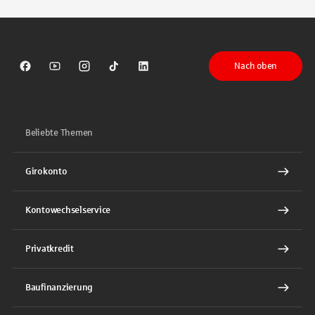
Nach oben
Sparkasse auf Facebook
Sparkasse auf Youtube
Sparkasse auf Instagram
Sparkasse auf TikTok
Sparkasse auf LinkedIn
Beliebte Themen
Girokonto
Kontowechselservice
Privatkredit
Baufinanzierung