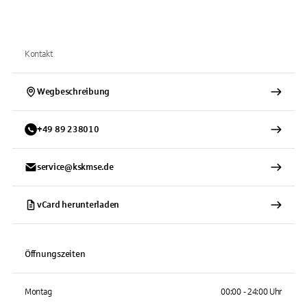
Kontakt
Wegbeschreibung
+
49
89
238010
service@kskmse.de
vCard herunterladen
Öffnungszeiten
Montag
00:00 - 24:00 Uhr