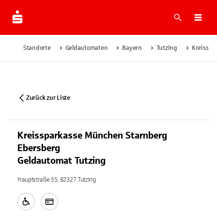
Suche
Navi
Standorte
Geldautomaten
Bayern
Tutzing
Kreisspa
Zurück zur Liste
Kreissparkasse München Starnberg
Ebersberg
Geldautomat Tutzing
Hauptstraße 55, 82327 Tutzing